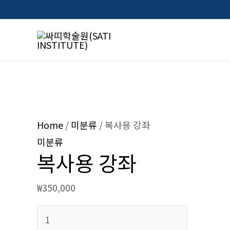
Skip
to
content
복
사
Home
/
미분류
/ 복사용 강좌
용
미분류
복사용 강좌
강
좌
₩
350,000
quantity