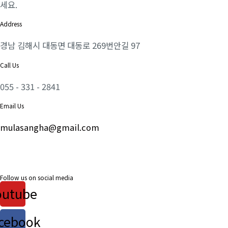
세요.
Address
경남 김해시 대동면 대동로 269번안길 97
Call Us
055 - 331 - 2841
Email Us
mulasangha@gmail.com
Follow us on social media
outube
cebook